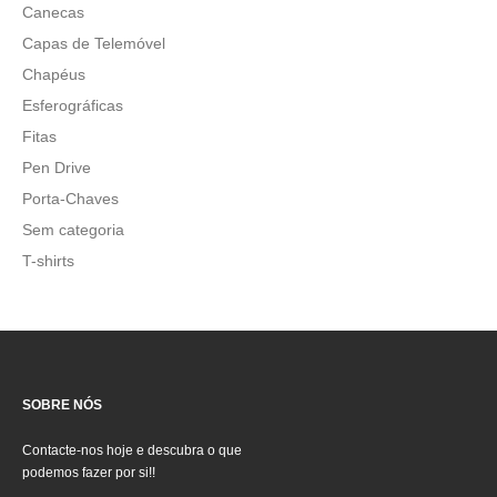
Canecas
Capas de Telemóvel
Chapéus
Esferográficas
Fitas
Pen Drive
Porta-Chaves
Sem categoria
T-shirts
SOBRE NÓS
Contacte-nos hoje e descubra o que
podemos fazer por si!!