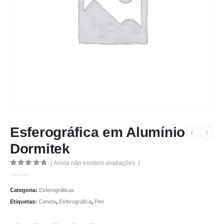
Esferográfica em Alumínio
Dormitek
( Ainda não existem avaliações. )
0
de 5
Categoria:
Esferográficas
Etiquetas:
Caneta
,
Esferográfica
,
Pen