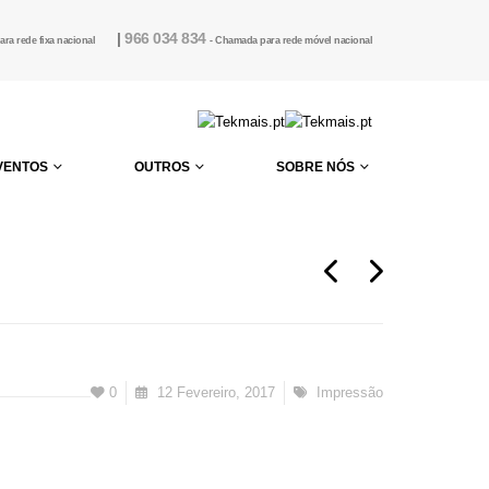
|
966 034 834
ra rede fixa nacional
- Chamada para rede móvel nacional
VENTOS
OUTROS
SOBRE NÓS
0
12 Fevereiro, 2017
Impressão