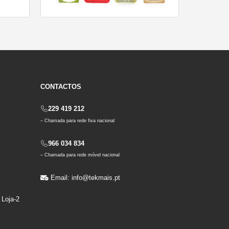
CONTACTOS
229 419 212
B
– Chamada para rede fixa nacional
966 034 834
– Chamada para rede móvel nacional
Email:
info@tekmais.pt
 Loja-2