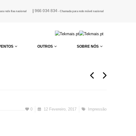
|
966 034 834
ra rede fixa nacional
- Chamada para rede móvel nacional
VENTOS
OUTROS
SOBRE NÓS
0
12 Fevereiro, 2017
Impressão