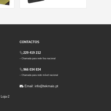
CONTACTOS
229 419 212
B
– Chamada para rede fixa nacional
966 034 834
– Chamada para rede móvel nacional
Email:
info@tekmais.pt
 Loja-2