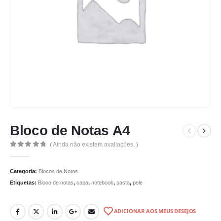
Bloco de Notas A4
( Ainda não existem avaliações. )
0
de 5
Categoria:
Blocos de Notas
Etiquetas:
Bloco de notas
,
capa
,
notebook
,
pasta
,
pele
ADICIONAR AOS MEUS DESEJOS